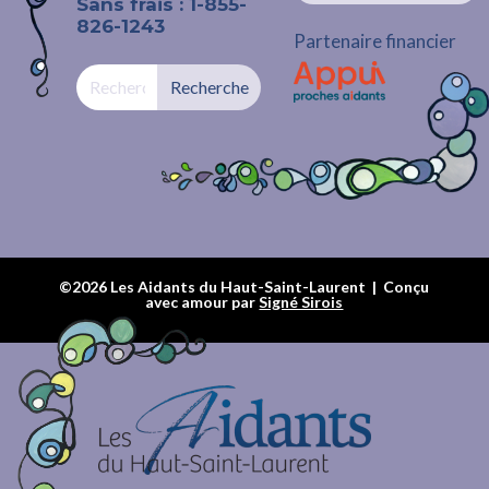
Sans frais : 1-855-
826-1243
Partenaire financier
©2026 Les Aidants du Haut-Saint-Laurent | Conçu
avec amour par
Signé Sirois