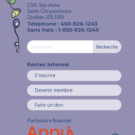
23A, Ste-Anne
Saint-Chrysostome
Québec J0S 1R0
Téléphone : 450-826-1243
Sans frais : 1-855-826-1243
Restez informé
S'inscrire
Devenir membre
Faire un don
Partenaire financier