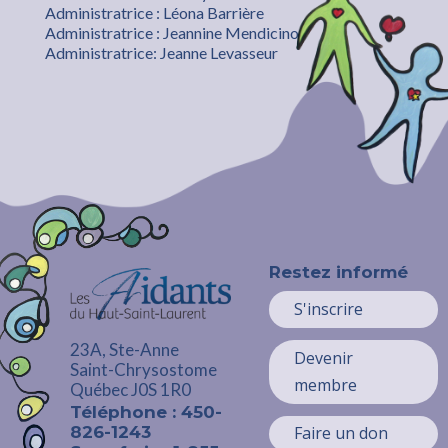
Administratrice : Léona Barrière
Administratrice : Jeannine Mendicino
Administratrice: Jeanne Levasseur
Restez informé
S'inscrire
23A, Ste-Anne
Devenir
Saint-Chrysostome
membre
Québec J0S 1R0
Téléphone : 450-
826-1243
Faire un don